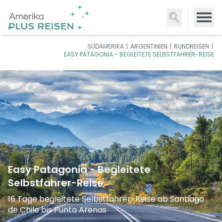
Direkt
zum
Inhalt
SÜDAMERIKA
ARGENTINIEN
RUNDREISEN
EASY PATAGONIA - BEGLEITETE SELBSTFAHRER-REISE
Easy Patagonia - Begleitete
Selbstfahrer-Reise
16 Tage begleitete Selbstfahrer-Reise ab Santiago
de Chile bis Punta Arenas