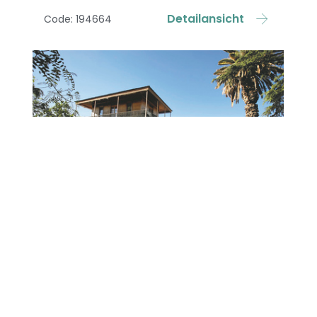
Detailansicht
Code: 194664
ab 87,- €
Club Tapiz
Maipu, Mendoza
Ehemaliges Weingut, das zu einem
Boutique-Hotel umgestaltet wurde.