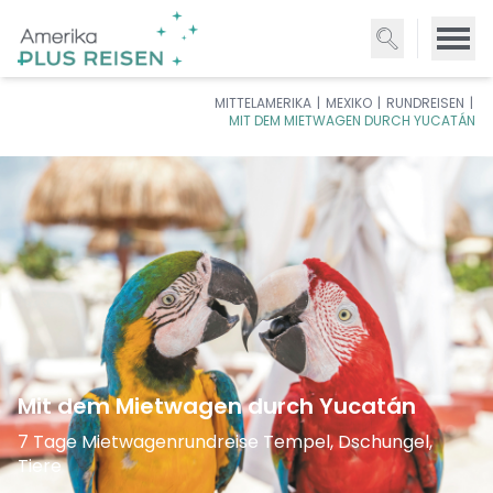
Direkt
zum
Inhalt
MITTELAMERIKA
MEXIKO
RUNDREISEN
MIT DEM MIETWAGEN DURCH YUCATÁN
Mit dem Mietwagen durch Yucatán
7 Tage Mietwagenrundreise Tempel, Dschungel,
Tiere