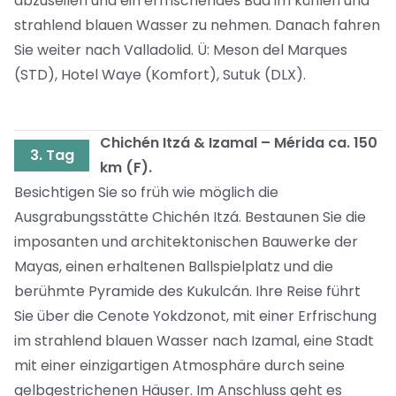
abzuseilen und ein erfrischendes Bad im kühlen und
strahlend blauen Wasser zu nehmen. Danach fahren
Sie weiter nach Valladolid. Ü: Meson del Marques
(STD), Hotel Waye (Komfort), Sutuk (DLX).
Chichén Itzá & Izamal – Mérida ca. 150
3. Tag
km (F).
Besichtigen Sie so früh wie möglich die
Ausgrabungsstätte Chichén Itzá. Bestaunen Sie die
imposanten und architektonischen Bauwerke der
Mayas, einen erhaltenen Ballspielplatz und die
berühmte Pyramide des Kukulcán. Ihre Reise führt
Sie über die Cenote Yokdzonot, mit einer Erfrischung
im strahlend blauen Wasser nach Izamal, eine Stadt
mit einer einzigartigen Atmosphäre durch seine
gelbgestrichenen Häuser. Im Anschluss geht es